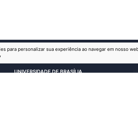
es para personalizar sua experiência ao navegar em nosso web
y
UNIVERSIDADE DE BRASÍLIA
PPGSOL
Programa de Pós-Graduação em Sociologia
Universidade de Brasília (UnB)
Campus Universitário Darcy Ribeiro, Prédio do
ICS.
Brasília-DF | CEP 70910-900